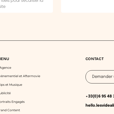
tiels pour sécuriser la
ite
MENU
CONTACT
’Agence
vènementiel et Aftermovie
Demander 
lips et Musique
ublicité
+33(0)6 95 48 
ortraits Engagés
hello.lesvidea
rand Content