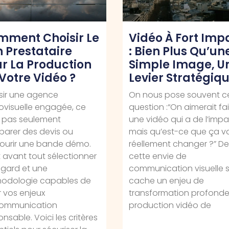
mment Choisir Le
Vidéo À Fort Imp
 Prestataire
: Bien Plus Qu’un
r La Production
Simple Image, U
Votre Vidéo ?
Levier Stratégiq
sir une agence
On nous pose souvent c
ovisuelle engagée, ce
question :“On aimerait fai
t pas seulement
une vidéo qui a de l’impa
arer des devis ou
mais qu’est-ce que ça v
ourir une bande démo.
réellement changer ?” Der
t avant tout sélectionner
cette envie de
egard et une
communication visuelle 
odologie capables de
cache un enjeu de
r vos enjeux
transformation profonde
ommunication
production vidéo de
nsable. Voici les critères