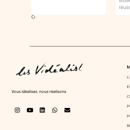
essen
réuss
L
É
Vous idéalisez, nous réalisons
C
P
P
B