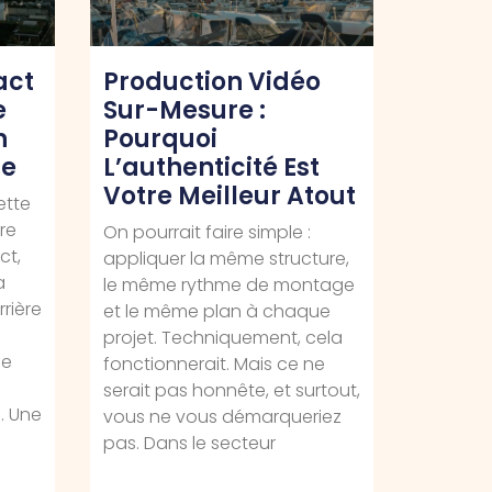
act
Production Vidéo
e
Sur-Mesure :
n
Pourquoi
ue
L’authenticité Est
Votre Meilleur Atout
ette
re
On pourrait faire simple :
ct,
appliquer la même structure,
a
le même rythme de montage
rière
et le même plan à chaque
projet. Techniquement, cela
se
fonctionnerait. Mais ce ne
serait pas honnête, et surtout,
. Une
vous ne vous démarqueriez
pas. Dans le secteur