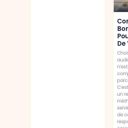
Co
Bon
Pou
De 
Choi
audi
n’es
comp
parc
C’es
un r
méth
servi
de c
respo